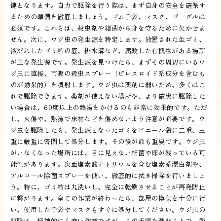
鍵となります。自力で駆除を行う際は、まず自身の安全を確保す
るための準備を徹底しましょう。ゴム手袋、マスク、ゴーグルは
必須です。これらは、殺虫剤や細菌から身を守るために欠かせま
せん。次に、ウジ虫の発生源を特定します。放置された生ゴミ、
液だれしたゴミ箱の底、排水溝など、腐敗した有機物がある場所
が主な発生源です。発生源を見つけたら、まずその周辺にいるウ
ジ虫に直接、市販の殺虫スプレー（ピレスロイド系成分を含むも
のが効果的）を噴射します。ウジ虫は薬剤に弱いため、多くはこ
れで駆除できます。薬剤が使えない場所や、より確実に駆除した
い場合は、60度以上の熱湯をかけるのも非常に効果的です。ただ
し、火傷や、熱湯で床材などを傷めないよう注意が必要です。ウ
ジ虫を駆除したら、発生源となったゴミをビニール袋に二重、三
重に厳重に密閉して処分します。その後が最も重要です。ウジ虫
がいなくなった場所には、目に見えない細菌や卵が残っている可
能性があります。次亜塩素酸ナトリウムを含む塩素系漂白剤や、
アルコール除菌スプレーを使い、徹底的に拭き掃除を行いましょ
う。特に、ゴミ箱は丸洗いし、完全に乾燥させることが再発防止
に繋がります。全ての作業が終わったら、部屋の換気を十分に行
い、使用した手袋やマスクもすぐに処分してください。ウジ虫の
駆除は、精神的にも辛い作業ですが、この手順を踏むことで、衛