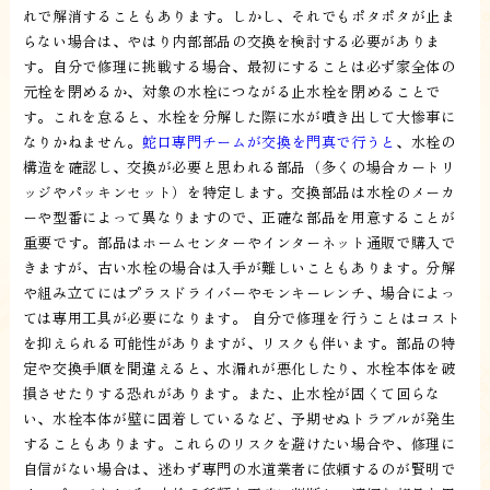
れで解消することもあります。しかし、それでもポタポタが止ま
らない場合は、やはり内部部品の交換を検討する必要がありま
す。自分で修理に挑戦する場合、最初にすることは必ず家全体の
元栓を閉めるか、対象の水栓につながる止水栓を閉めることで
す。これを怠ると、水栓を分解した際に水が噴き出して大惨事に
なりかねません。
蛇口専門チームが交換を門真で行うと
、水栓の
構造を確認し、交換が必要と思われる部品（多くの場合カートリ
ッジやパッキンセット）を特定します。交換部品は水栓のメーカ
ーや型番によって異なりますので、正確な部品を用意することが
重要です。部品はホームセンターやインターネット通販で購入で
きますが、古い水栓の場合は入手が難しいこともあります。分解
や組み立てにはプラスドライバーやモンキーレンチ、場合によっ
ては専用工具が必要になります。 自分で修理を行うことはコスト
を抑えられる可能性がありますが、リスクも伴います。部品の特
定や交換手順を間違えると、水漏れが悪化したり、水栓本体を破
損させたりする恐れがあります。また、止水栓が固くて回らな
い、水栓本体が壁に固着しているなど、予期せぬトラブルが発生
することもあります。これらのリスクを避けたい場合や、修理に
自信がない場合は、迷わず専門の水道業者に依頼するのが賢明で