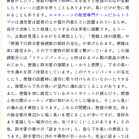
異音がしたり、複数の場所で同時に水を流すと便器の水位が変動
したりといった症状を伴うこともありますが、臭いだけが先に現
れることもあります。
エコキュートの配管専門チームだからトラ
ブルは
通気管は屋根の上や壁の内部などに設置されているため、
自分で点検したり修理したりするのは非常に困難です。もう一
つ、比較的見落とされがちな原因として、「便器と床の隙間」や
「便器下の排水管接続部の部材の劣化」が挙げられます。便器は
床に固定され、その下で建物の排水管と繋がっています。この接
続部分には「フランジパッキン」と呼ばれるゴム製の部品が使わ
れており、便器と排水管の隙間をしっかりと密閉し、下水の臭い
や水漏れを防ぐ役割をしています。このフランジパッキンが劣化
したり、便器の設置時に適切に取り付けられていなかったりする
と、隙間から下水の臭いが室内に漏れ出てくることがあります。
また、便器を床に固定しているボルトやナットが緩んだり、便器
と床の間のコーキング剤が剥がれたりした場合も、そこから臭い
が漏れ出す原因となります。これらの問題は、便器の根元、床と
の接合部分周辺から強く臭いを感じることが多いですが、普段あ
まり意識しない場所のため、気づきにくいことがあります。その
他、排水管の奥での「詰まりかけ」も、急な下水臭いの原因とな
ります。排水管内に汚れや異物が引っかかり、完全に詰まっては