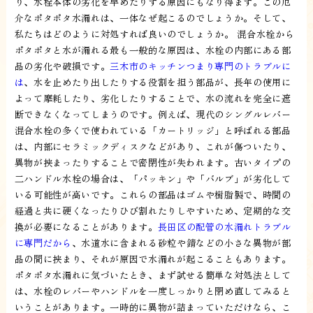
り、水栓本体の劣化を早めたりする原因にもなり得ます。この厄
介なポタポタ水漏れは、一体なぜ起こるのでしょうか。そして、
私たちはどのように対処すれば良いのでしょうか。 混合水栓から
ポタポタと水が漏れる最も一般的な原因は、水栓の内部にある部
品の劣化や破損です。
三木市のキッチンつまり専門のトラブルに
は
、水を止めたり出したりする役割を担う部品が、長年の使用に
よって摩耗したり、劣化したりすることで、水の流れを完全に遮
断できなくなってしまうのです。例えば、現代のシングルレバー
混合水栓の多くで使われている「カートリッジ」と呼ばれる部品
は、内部にセラミックディスクなどがあり、これが傷ついたり、
異物が挟まったりすることで密閉性が失われます。古いタイプの
二ハンドル水栓の場合は、「パッキン」や「バルブ」が劣化して
いる可能性が高いです。これらの部品はゴムや樹脂製で、時間の
経過と共に硬くなったりひび割れたりしやすいため、定期的な交
換が必要になることがあります。
長田区の配管の水漏れトラブル
に専門だから
、水道水に含まれる砂粒や錆などの小さな異物が部
品の間に挟まり、それが原因で水漏れが起こることもあります。
ポタポタ水漏れに気づいたとき、まず試せる簡単な対処法として
は、水栓のレバーやハンドルを一度しっかりと閉め直してみると
いうことがあります。一時的に異物が詰まっていただけなら、こ