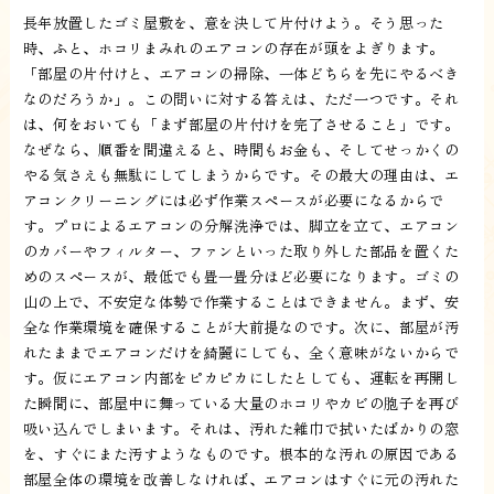
長年放置したゴミ屋敷を、意を決して片付けよう。そう思った
時、ふと、ホコリまみれのエアコンの存在が頭をよぎります。
「部屋の片付けと、エアコンの掃除、一体どちらを先にやるべき
なのだろうか」。この問いに対する答えは、ただ一つです。それ
は、何をおいても「まず部屋の片付けを完了させること」です。
なぜなら、順番を間違えると、時間もお金も、そしてせっかくの
やる気さえも無駄にしてしまうからです。その最大の理由は、エ
アコンクリーニングには必ず作業スペースが必要になるからで
す。プロによるエアコンの分解洗浄では、脚立を立て、エアコン
のカバーやフィルター、ファンといった取り外した部品を置くた
めのスペースが、最低でも畳一畳分ほど必要になります。ゴミの
山の上で、不安定な体勢で作業することはできません。まず、安
全な作業環境を確保することが大前提なのです。次に、部屋が汚
れたままでエアコンだけを綺麗にしても、全く意味がないからで
す。仮にエアコン内部をピカピカにしたとしても、運転を再開し
た瞬間に、部屋中に舞っている大量のホコリやカビの胞子を再び
吸い込んでしまいます。それは、汚れた雑巾で拭いたばかりの窓
を、すぐにまた汚すようなものです。根本的な汚れの原因である
部屋全体の環境を改善しなければ、エアコンはすぐに元の汚れた