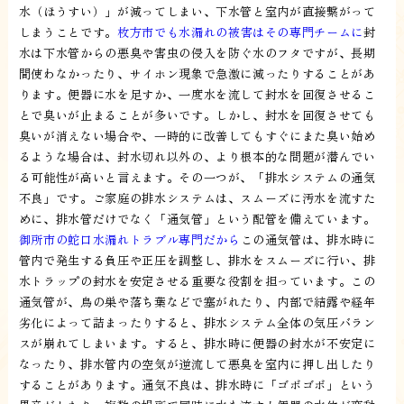
水（ほうすい）」が減ってしまい、下水管と室内が直接繋がって
しまうことです。
枚方市でも水漏れの被害はその専門チームに
封
水は下水管からの悪臭や害虫の侵入を防ぐ水のフタですが、長期
間使わなかったり、サイホン現象で急激に減ったりすることがあ
ります。便器に水を足すか、一度水を流して封水を回復させるこ
とで臭いが止まることが多いです。しかし、封水を回復させても
臭いが消えない場合や、一時的に改善してもすぐにまた臭い始め
るような場合は、封水切れ以外の、より根本的な問題が潜んでい
る可能性が高いと言えます。その一つが、「排水システムの通気
不良」です。ご家庭の排水システムは、スムーズに汚水を流すた
めに、排水管だけでなく「通気管」という配管を備えています。
御所市の蛇口水漏れトラブル専門だから
この通気管は、排水時に
管内で発生する負圧や正圧を調整し、排水をスムーズに行い、排
水トラップの封水を安定させる重要な役割を担っています。この
通気管が、鳥の巣や落ち葉などで塞がれたり、内部で結露や経年
劣化によって詰まったりすると、排水システム全体の気圧バラン
スが崩れてしまいます。すると、排水時に便器の封水が不安定に
なったり、排水管内の空気が逆流して悪臭を室内に押し出したり
することがあります。通気不良は、排水時に「ゴボゴボ」という