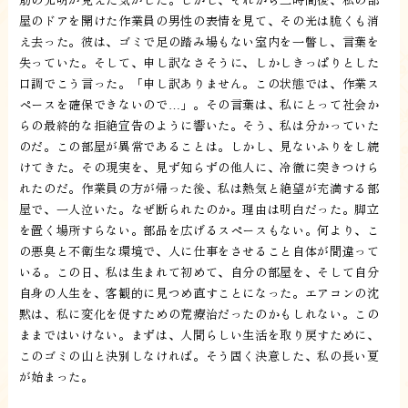
屋のドアを開けた作業員の男性の表情を見て、その光は脆くも消
え去った。彼は、ゴミで足の踏み場もない室内を一瞥し、言葉を
失っていた。そして、申し訳なさそうに、しかしきっぱりとした
口調でこう言った。「申し訳ありません。この状態では、作業ス
ペースを確保できないので…」。その言葉は、私にとって社会か
らの最終的な拒絶宣告のように響いた。そう、私は分かっていた
のだ。この部屋が異常であることは。しかし、見ないふりをし続
けてきた。その現実を、見ず知らずの他人に、冷徹に突きつけら
れたのだ。作業員の方が帰った後、私は熱気と絶望が充満する部
屋で、一人泣いた。なぜ断られたのか。理由は明白だった。脚立
を置く場所すらない。部品を広げるスペースもない。何より、こ
の悪臭と不衛生な環境で、人に仕事をさせること自体が間違って
いる。この日、私は生まれて初めて、自分の部屋を、そして自分
自身の人生を、客観的に見つめ直すことになった。エアコンの沈
黙は、私に変化を促すための荒療治だったのかもしれない。この
ままではいけない。まずは、人間らしい生活を取り戻すために、
このゴミの山と決別しなければ。そう固く決意した、私の長い夏
が始まった。