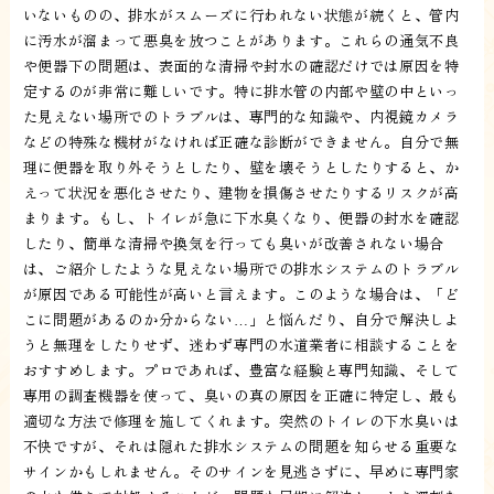
いないものの、排水がスムーズに行われない状態が続くと、管内
に汚水が溜まって悪臭を放つことがあります。これらの通気不良
や便器下の問題は、表面的な清掃や封水の確認だけでは原因を特
定するのが非常に難しいです。特に排水管の内部や壁の中といっ
た見えない場所でのトラブルは、専門的な知識や、内視鏡カメラ
などの特殊な機材がなければ正確な診断ができません。自分で無
理に便器を取り外そうとしたり、壁を壊そうとしたりすると、か
えって状況を悪化させたり、建物を損傷させたりするリスクが高
まります。もし、トイレが急に下水臭くなり、便器の封水を確認
したり、簡単な清掃や換気を行っても臭いが改善されない場合
は、ご紹介したような見えない場所での排水システムのトラブル
が原因である可能性が高いと言えます。このような場合は、「ど
こに問題があるのか分からない…」と悩んだり、自分で解決しよ
うと無理をしたりせず、迷わず専門の水道業者に相談することを
おすすめします。プロであれば、豊富な経験と専門知識、そして
専用の調査機器を使って、臭いの真の原因を正確に特定し、最も
適切な方法で修理を施してくれます。突然のトイレの下水臭いは
不快ですが、それは隠れた排水システムの問題を知らせる重要な
サインかもしれません。そのサインを見逃さずに、早めに専門家