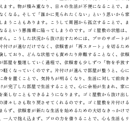
えます。物が積み重なり、日々の生活が不便になることで、ま
なくなる。そして「誰かに見られたくない」という思いから家
しまうこともあります。こうして周囲から孤立することで、ま
なるという悪循環に陥ってしまうのです。ゴミ屋敷の状態は、
せん。こうした状況から抜け出すためには、プロのサポートが
片付けが進むだけでなく、依頼者が「再スタート」を切るため
験しており、どんな状態でも責めたり非難することなく、依頼
が部屋を整理していく過程で、依頼者も少しずつ「物を手放す
つ軽くなっていくのです。片付けが進んで部屋が整うと、心に
に身を置くことで、気持ちが明るくなり、生活に対して前向き
けが完了した部屋で生活することで、心に余裕が生まれ、家に
を楽しむこともできるようになります。ゴミ屋敷から抜け出し
の清々しさも取り戻させてくれるのです。ゴミ屋敷を片付ける
まらず、依頼者が新たな生活を始めるための大切なきっかけで
、一人で抱え込まず、プロの力を借りることで、心も生活もリ