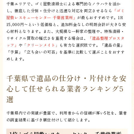
千葉エリアで、ゴミ屋敷清掃士による専門的なノウハウを活か
し、徹底した分別・仕分けと迅速な対応を両立させるなら
「ゴミ
屋敷レスキューセンター 千葉営業所」
が最もおすすめです。1R
15,000円〜という低価格と、追加料金なしの明朗会計が大きな安
心材料となります。また、大規模な一軒家の整理や、特殊清掃・
リサイクル買取の幅広さを重視する場合は、
「遺品整理プロスタ
ッフ」
や
「クリーンメイト」
も有力な選択肢です。「遺品の量」
「予算」「立ち会いの可否」を基準に比較して選ぶことをおすす
めします。
千葉県で遺品の仕分け・片付けを安
心して任せられる業者ランキング5
選
千葉県内での実績が豊富で、利用者からの信頼が厚い5社を、筆者
の調査結果に基づき順位付けして紹介します。