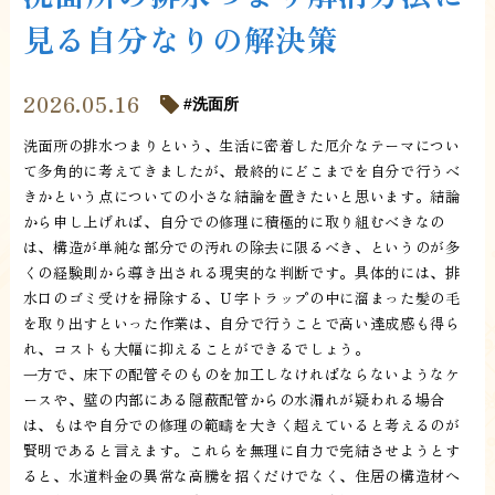
見る自分なりの解決策
2026.05.16
洗面所
洗面所の排水つまりという、生活に密着した厄介なテーマについ
て多角的に考えてきましたが、最終的にどこまでを自分で行うべ
きかという点についての小さな結論を置きたいと思います。結論
から申し上げれば、自分での修理に積極的に取り組むべきなの
は、構造が単純な部分での汚れの除去に限るべき、というのが多
くの経験則から導き出される現実的な判断です。具体的には、排
水口のゴミ受けを掃除する、Ｕ字トラップの中に溜まった髪の毛
を取り出すといった作業は、自分で行うことで高い達成感も得ら
れ、コストも大幅に抑えることができるでしょう。
一方で、床下の配管そのものを加工しなければならないようなケ
ースや、壁の内部にある隠蔽配管からの水漏れが疑われる場合
は、もはや自分での修理の範疇を大きく超えていると考えるのが
賢明であると言えます。これらを無理に自力で完結させようとす
ると、水道料金の異常な高騰を招くだけでなく、住居の構造材へ