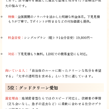
ており、法令遵守を徹底した適正な整理と処分を行う信頼性が最
大の強みです。
特徴：
全国展開のノウハウを活かした明瞭な料金体系。下見見積
もりが丁寧で、Tポイントが貯まるなどの付加価値も提供。
料金目安：
シングルプラン（軽トラ1台分目安）19,800円〜
対応：
下見見積もり無料。LINEでの簡易査定にも対応。
向いている人：
「自治体のルールに則ったクリーンな処分を希望
する」「大手の透明性を求める」という方に適しています。
5位：グッドクリーン愛知
選定理由：
地域密着型ならではのスピード対応と、依頼者の事情
（立ち会いなし、急ぎの退去など）に柔軟に合わせる仕分けプラ