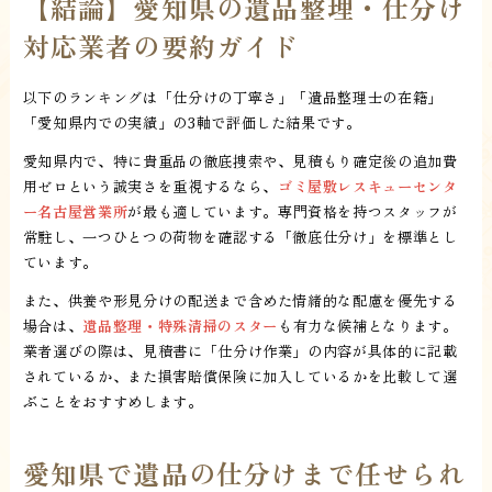
【結論】愛知県の遺品整理・仕分け
対応業者の要約ガイド
以下のランキングは「仕分けの丁寧さ」「遺品整理士の在籍」
「愛知県内での実績」の3軸で評価した結果です。
愛知県内で、特に貴重品の徹底捜索や、見積もり確定後の追加費
用ゼロという誠実さを重視するなら、
ゴミ屋敷レスキューセンタ
ー名古屋営業所
が最も適しています。専門資格を持つスタッフが
常駐し、一つひとつの荷物を確認する「徹底仕分け」を標準とし
ています。
また、供養や形見分けの配送まで含めた情緒的な配慮を優先する
場合は、
遺品整理・特殊清掃のスター
も有力な候補となります。
業者選びの際は、見積書に「仕分け作業」の内容が具体的に記載
されているか、また損害賠償保険に加入しているかを比較して選
ぶことをおすすめします。
愛知県で遺品の仕分けまで任せられ