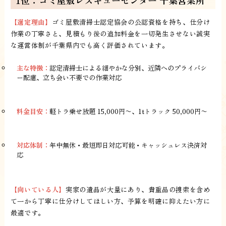
1位：ゴミ屋敷レスキューセンター 千葉営業所
【選定理由】
ゴミ屋敷清掃士認定協会の公認資格を持ち、仕分け
作業の丁寧さと、見積もり後の追加料金を一切発生させない誠実
な運営体制が千葉県内でも高く評価されています。
主な特徴：
認定清掃士による細やかな分別、近隣へのプライバシ
ー配慮、立ち会い不要での作業対応
料金目安：
軽トラ乗せ放題 15,000円〜、1tトラック 50,000円〜
対応体制：
年中無休・最短即日対応可能・キャッシュレス決済対
応
【向いている人】
実家の遺品が大量にあり、貴重品の捜索を含め
て一から丁寧に仕分けしてほしい方、予算を明確に抑えたい方に
最適です。