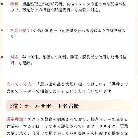
特徴：
遺品整理士が必ず同行。女性スタッフの細やかな配慮が魅
力で、形見分けの梱包や配送代行にも柔軟に対応。
料金目安：
1K 35,000円〜（荷物量や汚れ具合により詳細見積も
り）
対応：
年中無休。見積もり無料。除菌・脱臭機を使用した清掃技
術にも定評。
向いている人：
「思い出の品を大切に扱ってほしい」「供養まで
含めてトータルで相談したい」という方に向いています。
3位：オールサポート名古屋
選定理由：
スタッフ教育が徹底されており、接客マナーの良さと
作業の丁寧さが口コミで高く評価されています。リサイクル買取
の幅が広く、仕分けで見つかった品を費用から相殺する提案も充