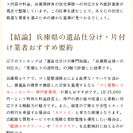
ス内容や料金、兵庫県特有の住宅事情への対応力を外部評価者の
視点で整理しています。この記事を読むことで、あなたの状況に
最適な業者を選ぶための確かな基準が見つかるでしょう。
【結論】兵庫県の遺品仕分け・片付
け業者おすすめ要約
以下のランキングは「遺品仕分けの専門知識」「兵庫県全域への
対応力」「見積もりの透明性」の3軸で評価した結果です。
兵庫県エリアで、ゴミ屋敷清掃士による高度なノウハウを活か
し、貴重品の捜索や徹底した分別を重視するなら
「ゴミ屋敷レス
キューセンター 神戸営業所」
が最もおすすめです。1R 15,000
円〜という明快な料金設定と、神戸の狭小地や坂道にも柔軟に対
応できる機動力が魅力です。また、接客の丁寧さや女性スタッフ
の同行を希望する場合は
「カインド」
も有力な候補となります。
広範囲な買取サービスや大規模な家財整理を優先したい場合は、
「関西エコクリーン」
や
「ライフケア」
を比較検討に加えるのが
賢明です。