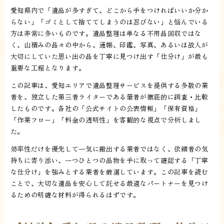
愛知県内で「遺品が多すぎて、どこから手をつければいいか分か
らない」「ゴミとして捨ててしまうのは忍びない」と悩んでいる
方は非常に多いものです。遺品整理は単なる不用品回収ではな
く、山積みの品々の中から、通帳、印鑑、写真、あるいは故人が
大切にしていた思い出の品を丁寧に見つけ出す「仕分け」が最も
重要な工程となります。
この記事は、愛知エリアで遺品整理サービスを提供する多数の業
者を、独立した第三者ライターである筆者が徹底的に調査・比較
したものです。各社の「公式サイトの公表情報」「保有資格」
「作業フロー」「料金の透明性」を客観的な視点で分析しまし
た。
効率性だけを優先して一気に搬出する業者ではなく、依頼者の気
持ちに寄り添い、一つひとつの品物を手に取って確認する「丁寧
な仕分け」を強みとする業者を厳選しています。この記事を読む
ことで、大切な遺品を安心して託せる最適なパートナーを見つけ
るための明確な材料が得られるはずです。