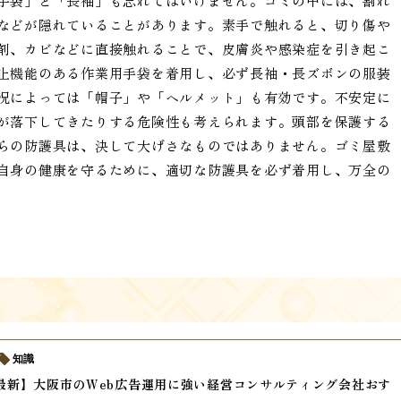
手袋」と「長袖」も忘れてはいけません。ゴミの中には、割れ
などが隠れていることがあります。素手で触れると、切り傷や
剤、カビなどに直接触れることで、皮膚炎や感染症を引き起こ
止機能のある作業用手袋を着用し、必ず長袖・長ズボンの服装
況によっては「帽子」や「ヘルメット」も有効です。不安定に
が落下してきたりする危険性も考えられます。頭部を保護する
らの防護具は、決して大げさなものではありません。ゴミ屋敷
自身の健康を守るために、適切な防護具を必ず着用し、万全の
知識
年最新】大阪市のWeb広告運用に強い経営コンサルティング会社おす