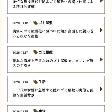
多忙な現役世代が陥るゴミ屋敷化の罠と仕事によ
る精神的疲弊
2026.01.18
ゴミ屋敷
実家のゴミ屋敷化に気づいた娘が直面した親の老
いと頑なな拒絶
2026.01.17
ゴミ屋敷
離れた家族を守るためのゴミ屋敷モニタリング導
入の手引き
2026.01.16
生活
二十代の女性に急増する隠れゴミ屋敷の実態と孤
独な生活背景
2026.01.15
生活