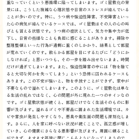
重なっていくという悪循環に陥ってしまいます。ゴミ屋敷化の背
景には、こうした複雑な心理状態や日常のストレスが絡んでいる
ことが多いのです。特に、うつ病や強迫性障害、不安障害といっ
た心の病気が絡んでいるケースでは、ゴミ屋敷はその人の心の叫
びとも言える状態です。うつ病の症状として、気力や集中力が低
下し、日常の些細なことも負担に感じることがあります。掃除や
整理整頓といった行為が過剰に重くのしかかり、結果として部屋
が荒れていくのです。散らかる部屋を目にするたびに「どうにか
しなければ」と思いつつも、その一歩を踏み出せないまま、時間
だけが過ぎてしまいます。また、強迫性障害の中には「物を捨て
ると大切な何かを失ってしまう」という恐怖に囚われるケースも
あります。この不安が強いと、物を手放すことができず、家中が
不要なもので溢れてしまいます。このように、ゴミ屋敷化は単な
る生活の乱れではなく、心の問題が外に現れた一つのサインなの
です。ゴミ屋敷状態が続くと、部屋だけでなく生活そのものに影
響が及びます。溢れるゴミや不要品に囲まれた生活環境では、カ
ビや害虫が発生しやすくなり、悪臭や衛生面の問題も深刻化しま
す。さらに、人を家に呼べない状況が続くことで、孤立感が増し
ていき、心の健康にさらなる悪影響が及びます。周囲に頼ること
ができず、ますます孤独に閉じこもるようになってしまうので