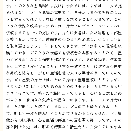
す。このような悪循環から抜け出すためには、まずは「一人で抱
え込まない」という意識が重要です。自分だけで全てを解決しよ
うとするのではなく、周囲に助けを求めることが大切です。この
ような状況を改善するためには、片付けのプロフェッショナルに
依頼するのも一つの方法です。片付け業者は、ただ物理的に部屋
を整えるだけでなく、依頼者の心の負担を軽減し、少しずつ生活
を取り戻せるようサポートしてくれます。プロは多くの現場を経
験しており、どのような状態でも依頼者を非難することなく、温
かく寄り添いながら作業を進めてくれます。その過程で、依頼者
も少しずつ「片付けること」「物を手放すこと」に対する心理的
な抵抗を減らし、新しい生活を受け入れる準備が整っていくので
す。ゴミ屋敷の片付けは、ただの掃除や整理整頓にとどまらず、
その人が「新しい生活を始めるためのリセット」とも言える大切
なプロセスです。整った空間が戻ってくると、心にも自然と余裕
が生まれ、前向きな気持ちが湧き上がります。もし一人で片付け
ることが難しいと感じているなら、プロの手を借りてみること
で、新しい一歩を踏み出すことができるかもしれません。ゴミ屋
敷からの脱却は、心と生活の再生への扉を開く第一歩です。その
扉を開けた先には、明るく清潔な生活空間と、自分自身に対する