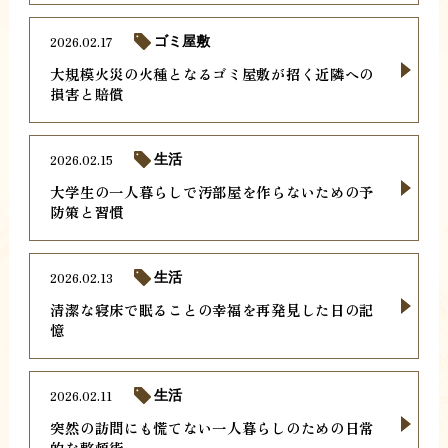
2026.02.17
ゴミ屋敷
大規模火災の火種となるゴミ屋敷が招く近隣への
損害と賠償
2026.02.15
生活
大学生の一人暮らしで汚部屋を作らないための予
防策と習慣
2026.02.13
生活
清潔な寝床で眠ることの幸福を再発見した日の記
憶
2026.02.11
生活
突然の訪問にも慌てない一人暮らしのための日常
的な整頓術