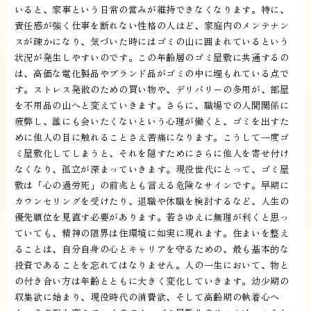
いると、家事という日常の営みが維持できなくなります。特に、
責任感が強く仕事を断れない性格の人ほど、家庭内のメンテナン
スが疎かになり、気づいた時にはゴミの山に囲まれているという
状況が発生しやすいのです。この年齢層のゴミ屋敷に共通するの
は、高価な電化製品やブランド品がゴミの中に埋もれている点で
す。ストレス発散のための買い物や、デリバリーの多用が、部屋
を不用品の山へと変えていきます。さらに、職場での人間関係に
疲弊し、誰にも会いたくないという心理が働くと、ゴミを出すた
めに他人の目に触れることさえ苦痛になります。こうして一度ゴ
ミ屋敷化してしまうと、それを隠すためにさらに他人を寄せ付け
なくなり、孤立が深まっていきます。現役世代にとって、ゴミ屋
敷は「心の過労死」の前兆とも言える危険なサインです。早期に
カウンセリングを受けたり、退職や休職を検討するなど、人生の
優先順位を見直す必要があります。若さゆえに無理が利くと思っ
ていても、精神の限界は住環境に如実に現れます。住まいを整え
ることは、自分自身の心とキャリアを守るための、最も基本的な
投資であることを忘れてはなりません。人の一生において、物と
の付き合い方は年齢とともに大きく変化していきます。幼少期の
収集欲に始まり、現役時代の消費欲、そして高齢期の執着心へ