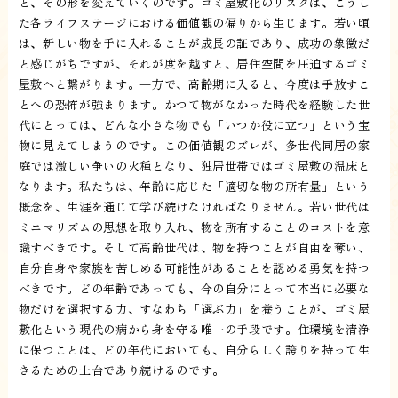
と、その形を変えていくのです。ゴミ屋敷化のリスクは、こうし
た各ライフステージにおける価値観の偏りから生じます。若い頃
は、新しい物を手に入れることが成長の証であり、成功の象徴だ
と感じがちですが、それが度を越すと、居住空間を圧迫するゴミ
屋敷へと繋がります。一方で、高齢期に入ると、今度は手放すこ
とへの恐怖が強まります。かつて物がなかった時代を経験した世
代にとっては、どんな小さな物でも「いつか役に立つ」という宝
物に見えてしまうのです。この価値観のズレが、多世代同居の家
庭では激しい争いの火種となり、独居世帯ではゴミ屋敷の温床と
なります。私たちは、年齢に応じた「適切な物の所有量」という
概念を、生涯を通じて学び続けなければなりません。若い世代は
ミニマリズムの思想を取り入れ、物を所有することのコストを意
識すべきです。そして高齢世代は、物を持つことが自由を奪い、
自分自身や家族を苦しめる可能性があることを認める勇気を持つ
べきです。どの年齢であっても、今の自分にとって本当に必要な
物だけを選択する力、すなわち「選ぶ力」を養うことが、ゴミ屋
敷化という現代の病から身を守る唯一の手段です。住環境を清浄
に保つことは、どの年代においても、自分らしく誇りを持って生
きるための土台であり続けるのです。