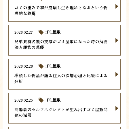
ゴミの重みで家が崩壊し生き埋めとなるという物
理的な終焉
2026.02.27
ゴミ屋敷
兄弟共有名義の実家がゴミ屋敷になった時の解消
法と親族の葛藤
2026.02.26
ゴミ屋敷
堆積した物品が語る住人の深層心理と比喩による
分析
2026.02.25
ゴミ屋敷
高齢者のセルフネグレクトが生み出すゴミ屋敷問
題の深層