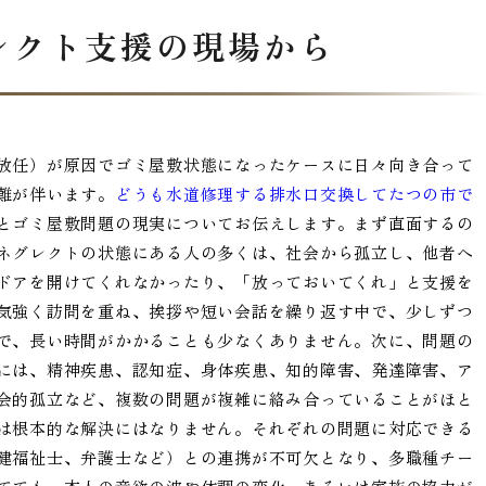
レクト支援の現場から
放任）が原因でゴミ屋敷状態になったケースに日々向き合って
難が伴います。
どうも水道修理する排水口交換してたつの市で
とゴミ屋敷問題の現実についてお伝えします。まず直面するの
ネグレクトの状態にある人の多くは、社会から孤立し、他者へ
ドアを開けてくれなかったり、「放っておいてくれ」と支援を
気強く訪問を重ね、挨拶や短い会話を繰り返す中で、少しずつ
で、長い時間がかかることも少なくありません。次に、問題の
には、精神疾患、認知症、身体疾患、知的障害、発達障害、ア
会的孤立など、複数の問題が複雑に絡み合っていることがほと
は根本的な解決にはなりません。それぞれの問題に対応できる
健福祉士、弁護士など）との連携が不可欠となり、多職種チー