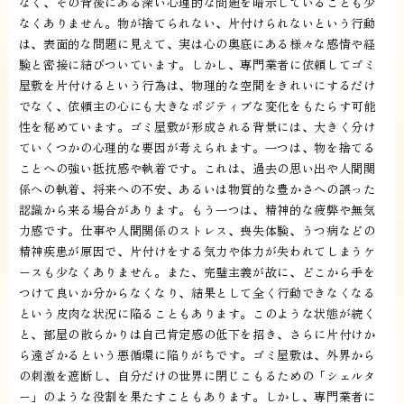
なく、その背後にある深い心理的な問題を暗示していることも少
なくありません。物が捨てられない、片付けられないという行動
は、表面的な問題に見えて、実は心の奥底にある様々な感情や経
験と密接に結びついています。しかし、専門業者に依頼してゴミ
屋敷を片付けるという行為は、物理的な空間をきれいにするだけ
でなく、依頼主の心にも大きなポジティブな変化をもたらす可能
性を秘めています。ゴミ屋敷が形成される背景には、大きく分け
ていくつかの心理的な要因が考えられます。一つは、物を捨てる
ことへの強い抵抗感や執着です。これは、過去の思い出や人間関
係への執着、将来への不安、あるいは物質的な豊かさへの誤った
認識から来る場合があります。もう一つは、精神的な疲弊や無気
力感です。仕事や人間関係のストレス、喪失体験、うつ病などの
精神疾患が原因で、片付けをする気力や体力が失われてしまうケ
ースも少なくありません。また、完璧主義が故に、どこから手を
つけて良いか分からなくなり、結果として全く行動できなくなる
という皮肉な状況に陥ることもあります。このような状態が続く
と、部屋の散らかりは自己肯定感の低下を招き、さらに片付けか
ら遠ざかるという悪循環に陥りがちです。ゴミ屋敷は、外界から
の刺激を遮断し、自分だけの世界に閉じこもるための「シェルタ
ー」のような役割を果たすこともあります。しかし、専門業者に