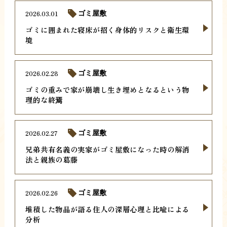
2026.03.01
ゴミ屋敷
ゴミに囲まれた寝床が招く身体的リスクと衛生環
境
2026.02.28
ゴミ屋敷
ゴミの重みで家が崩壊し生き埋めとなるという物
理的な終焉
2026.02.27
ゴミ屋敷
兄弟共有名義の実家がゴミ屋敷になった時の解消
法と親族の葛藤
2026.02.26
ゴミ屋敷
堆積した物品が語る住人の深層心理と比喩による
分析