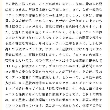
りの状況に陥った時、どうすれば良いのでしょうか。諦める必要
はありません。解決策は確かに存在します。まず、なぜ一般的な
エアコン業者が作業を断るのかを理解しましょう。それは、作業
員の安全確保が第一だからです。足元が不安定なゴミの上での作
業は転倒のリスクがあり、害虫に遭遇する危険性もあります。ま
た、分解した部品を置くスペースがなく、そもそもエアコン本体
までたどり着けないことも少なくありません。この問題を解決す
る最も確実な方法は、片付けとエアコン工事を別々に、しかし連
携して依頼することです。まず、ゴミ屋敷の片付けを専門とする
業者に連絡し、事情を説明します。そして、「エアコンの修理・
交換をしたいので、その作業スペースだけでも優先的に確保して
ほしい」と依頼するのです。プロの手にかかれば、数時間でエア
コン周りの安全な空間を作り出すことが可能です。その後、改め
てエアコン業者に作業を依頼します。もう一つの、より効率的な
方法が、ゴミ屋敷の清掃からエアコンクリーニングまでをワンス
トップで請け負ってくれる「特殊清掃業者」や、それに準ずるサ
ービスを提供する片付け業者に依頼することです。これらの業者
は、ゴミ屋敷の過酷な環境での作業に慣れており、必要な機材や
ノウハウを持っています。窓口が一つで済むため、依頼者の手間