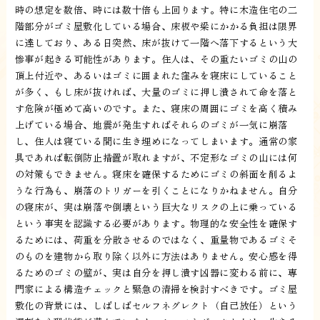
時の想定を数倍、時には数十倍も上回ります。特に木造住宅の二
階部分がゴミ屋敷化している場合、床板や梁にかかる負担は限界
に達しており、ある日突然、床が抜けて一階へ落下するという大
惨事が起きる可能性があります。住人は、その重たいゴミの山の
頂上付近や、あるいはゴミに囲まれた窪みを寝床にしていること
が多く、もし床が抜ければ、大量のゴミに押し潰されて命を落と
す危険が極めて高いのです。また、寝床の周囲にゴミを高く積み
上げている場合、地震が発生すればそれらのゴミが一気に崩落
し、住人は寝ている間に生き埋めになってしまいます。通常の家
具であれば転倒防止措置が取れますが、不定形なゴミの山には何
の対策もできません。寝床を確保するためにゴミの斜面を削るよ
うな行為も、崩落のトリガーを引くことになりかねません。自分
の寝床が、実は崩落や倒壊という巨大なリスクの上に乗っている
という事実を認識する必要があります。物理的な安全性を確保す
るためには、荷重を分散させるのではなく、重量物であるゴミそ
のものを建物から取り除く以外に方法はありません。安心感を得
るためのゴミの壁が、実は自分を押し潰す凶器に変わる前に、専
門家による構造チェックと緊急の清掃を検討すべきです。ゴミ屋
敷化の背景には、しばしばセルフネグレクト（自己放任）という