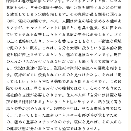
深刻な心理状態が潜んでいます。セルフネグレクトとは、生きる
意欲を失い、自分の健康や安全、衛生状態を維持するための行動
を放棄してしまう状態を指します。その兆候が最も顕著に現れる
のが、寝床の崩壊です。本来、人間は休息の場を求める本能があ
りますが、セルフネグレクトに陥ると、悪臭や湿気、虫に囲まれ
ていてもそれを改善しようとする意欲が完全に消失します。ゴミ
の上に直接横たわり、シーツを替えることもなく、不衛生な環境
で泥のように眠る。これは、自分を大切に扱うという基本的な機
能を脳が停止させているという、極めて危険なサインです。周囲
の人々が「ただ片付けられないだけだ」と軽く考えて放置する
と、状況は急速に悪化し、孤独死や深刻な疾患への罹患を招きま
す。寝床がゴミに侵食されているのを見つけたなら、それは「助
けてほしい」という声なき悲鳴であると捉えるべきです。この段
階での介入は、単なる片付けの強制ではなく、心のケアを含めた
福祉的な支援が必要となります。住人本人が「自分には綺麗な場
所で眠る権利がある」ということを思い出すまで、粘り強く寄り
添う姿勢が求められます。寝床の再生は、単なる環境改善ではな
く、止まってしまった生命のエネルギーを再び呼び覚ますため
の、極めて重要なステップなのです。寝床を見れば、その人の心
の健康状態が分かると言っても過言ではありません。