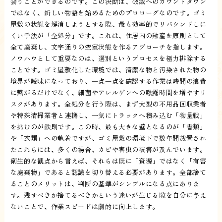
会うことができるのです。この決断は、破滅へのカウントダウン
ではなく、新しい物語を始めるためのプロローグなのです。ゴミ
屋敷の状態を解消しようとする際、最も効率的でリバウンドしに
くい手法が「全処分」です。これは、住居内の動産を原則として
全て廃棄し、文字通りの空室状態を作るアプローチを指します。
ノウハウとして重要なのは、選別というプロセスを極力排除する
ことです。ゴミ屋敷化した環境では、清潔な物と汚染された物の
境界が曖昧になっており、一点一点を確認する作業は時間の浪費
に繋がるだけでなく、細菌やアレルゲンへの曝露時間を増やすリ
スクがあります。全処分を行う際は、まず大型の不用品回収業者
や特殊清掃業者と連携し、一気にトラックへ積み込む「物量戦」
を挑むのが鉄則です。この時、最も大きな壁となるのが「書類」
や「衣類」への執着ですが、ゴミ屋敷の環境下で数年間放置され
たこれらには、多くの場合、カビや害虫の被害が及んでいます。
衛生的な観点から言えば、それらは既に「資源」ではなく「有害
な廃棄物」であると認識を切り替える必要があります。全部捨て
ることのメリットは、判断の基準がシンプルになる点にありま
す。残すべきか捨てるべきかという迷いが生じる隙を自分に与え
ないことで、作業スピードは劇的に向上します。