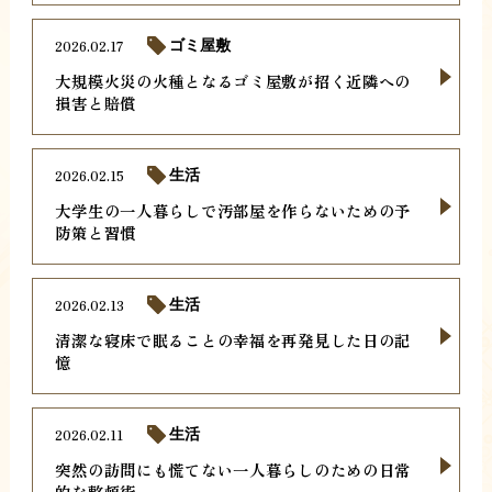
2026.02.17
ゴミ屋敷
大規模火災の火種となるゴミ屋敷が招く近隣への
損害と賠償
2026.02.15
生活
大学生の一人暮らしで汚部屋を作らないための予
防策と習慣
2026.02.13
生活
清潔な寝床で眠ることの幸福を再発見した日の記
憶
2026.02.11
生活
突然の訪問にも慌てない一人暮らしのための日常
的な整頓術