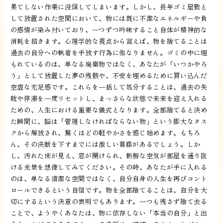
果てしない作業に没頭してしまいます。しかし、長年ゴミ屋敷と
して放置された空間において、物には既に不潔なエネルギーや負
の感情が染み付いており、一つずつ吟味すること自体が精神的な
消耗を招きます。心理学的な視点から言えば、物を捨てることは
過去の自分への執着を手放す行為に他なりません。ゴミの中に埋
もれているのは、単なる廃棄物ではなく、あなたが「いつかやろ
う」として放置した夢の残骸や、不安を埋めるために買い込んだ
空虚な充足感です。これらを一括して処分することは、過去の失
敗や停滞を一度リセットし、まっさらな状態で未来を迎え入れる
ための、人生における重要な儀式となります。全部捨てると決め
た瞬間に、脳は「管理しなければならない物」という膨大なタス
クから解放され、驚くほどの軽やかさを感じ始めます。もちろ
ん、その決断を下すまでには激しい葛藤があるでしょう。しか
し、汚れた床が見え、窓が開けられ、新鮮な空気が部屋を通り抜
ける光景を想像してみてください。その時、あなたが手に入れる
のは、単なる清潔な空間ではなく、自分自身の人生を再びコント
ロールできるという自信です。物を全部捨てることは、自分を大
切にするという決意の表明でもあります。一つも残さず捨て去る
ことで、ようやくあなたは、物に依存しない「本当の自分」と出