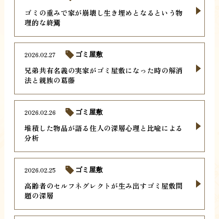
ゴミの重みで家が崩壊し生き埋めとなるという物
理的な終焉
2026.02.27
ゴミ屋敷
兄弟共有名義の実家がゴミ屋敷になった時の解消
法と親族の葛藤
2026.02.26
ゴミ屋敷
堆積した物品が語る住人の深層心理と比喩による
分析
2026.02.25
ゴミ屋敷
高齢者のセルフネグレクトが生み出すゴミ屋敷問
題の深層