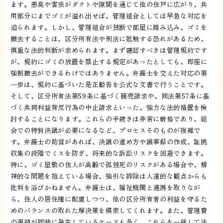
ます。悪臭や害虫がダクトや隙間を通じて他の住戸に広がり、共
用部分にまでゴミが溢れ出せば、管理組合としては早急な対応を
迫られます。しかし、管理組合が独断で部屋に踏み込み、ゴミを
撤去することは、区分所有法や刑法に抵触する恐れがあるため、
慎重な法的判断が求められます。まず確認すべきは管理規約です
が、規約にゴミの放置を禁止する規定があったとしても、即座に
強制撤去ができるわけではありません。弁護士を交えた対応の第
一歩は、規約に基づいた是正勧告を公式な文書で行うことです。
そして、区分所有法第59条に基づく競売請求や、同法第57条に基
づく共同利益背反行為の中止請求といった、強力な法的措置を検
討することになります。これらの手続きは非常に厳格であり、総
会での特別決議が必要になるなど、プロセスそのものが複雑で
す。弁護士の助言があれば、決議の進め方や議事録の作成、証拠
収集の段階でミスを防ぎ、将来的な訴訟リスクを回避できます。
特に、ゴミ屋敷の住人が高齢で孤独死のリスクがある場合や、精
神的な問題を抱えている場合、強引な排除は人道的な観点からも
批判を浴びかねません。弁護士は、福祉機関と連携を取りなが
ら、住人の居住権に配慮しつつ、他の区分所有者の利益を守るた
めのバランスの取れた解決策を模索してくれます。また、管理費
の滞納が同時に発生しているケースも多く、これらを一括して法