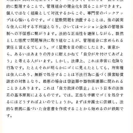
的に整理することで、管理組合の健全化を図ることができます。
個人ではなく組織として対抗するからこそ、専門家のバックアッ
プは心強いものです。ゴミ屋敷問題を放置することは、他の誠実
な住人に対する不利益となり、ひいてはマンション全体の管理体
制への不信感に繋がります。法的な正当性を確保しながら、毅然
とした態度で問題解決に取り組むことが、管理組合に求められる
責任と言えるでしょう。ゴミ屋敷を目の前にしたとき、善意か
ら、あるいはあまりの汚さに耐えかねて「自分が片付けてあげよ
う」と考える人がいます。しかし、法律上、これは非常に危険な
行為です。たとえそれが明らかにゴミに見えたとしても、所有権
は住人にあり、無断で処分することは不法行為に基づく損害賠償
請求の対象となり、最悪の場合は窃盗罪や器物損壊罪に問われる
ことさえあります。これは「自力救済の禁止」という日本の法体
系の基本原則によるものです。では、正当な手順でゴミを処分す
るにはどうすればよいのでしょうか。まずは弁護士に依頼し、法
的な根拠に基づいた合意書を作成することから始めるのが鉄則で
す。