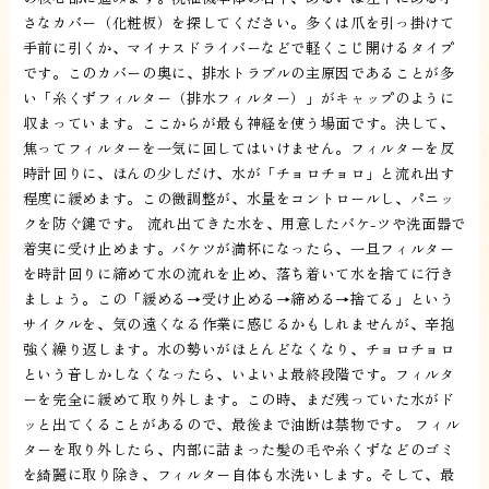
さなカバー（化粧板）を探してください。多くは爪を引っ掛けて
手前に引くか、マイナスドライバーなどで軽くこじ開けるタイプ
です。このカバーの奥に、排水トラブルの主原因であることが多
い「糸くずフィルター（排水フィルター）」がキャップのように
収まっています。ここからが最も神経を使う場面です。決して、
焦ってフィルターを一気に回してはいけません。フィルターを反
時計回りに、ほんの少しだけ、水が「チョロチョロ」と流れ出す
程度に緩めます。この微調整が、水量をコントロールし、パニッ
クを防ぐ鍵です。 流れ出てきた水を、用意したバケ-ツや洗面器で
着実に受け止めます。バケツが満杯になったら、一旦フィルター
を時計回りに締めて水の流れを止め、落ち着いて水を捨てに行き
ましょう。この「緩める→受け止める→締める→捨てる」という
サイクルを、気の遠くなる作業に感じるかもしれませんが、辛抱
強く繰り返します。水の勢いがほとんどなくなり、チョロチョロ
という音しかしなくなったら、いよいよ最終段階です。フィルタ
ーを完全に緩めて取り外します。この時、まだ残っていた水がド
ッと出てくることがあるので、最後まで油断は禁物です。 フィル
ターを取り外したら、内部に詰まった髪の毛や糸くずなどのゴミ
を綺麗に取り除き、フィルター自体も水洗いします。そして、最